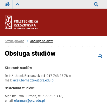
Wyszuka
Strona główna
Obsługa studiów
Obsługa studiów
Kierownik studiów
:
Dr inż. Jacek Bernaczek, tel. 017 743 25 78, e-
mail:
jacek.bernaczek@prz.edu.pl
Sekretariat studiów:
Mgr inż. Ewa Furman, tel. 17 865 13 18,
email:
efurman@prz.edu.pl